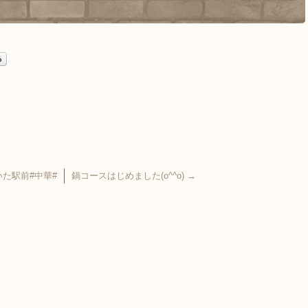
いた駅前#中華#
鍋コースはじめました(o^^o)
→