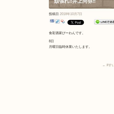
頑張れ‼️井上尚弥‼️
投稿日
2018年10月7日
食彩酒家びーわんです。
8日
月曜日臨時休業いたします。
←
#す