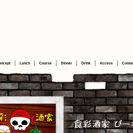
oncept
Lunch
Course
Dinner
Drink
Access
Conta