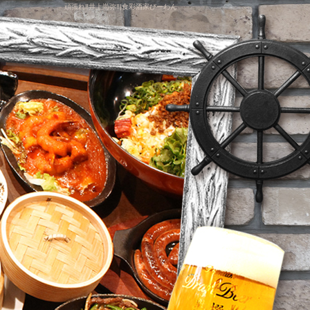
頑張れ‼️井上尚弥‼️|食彩酒家びーわん