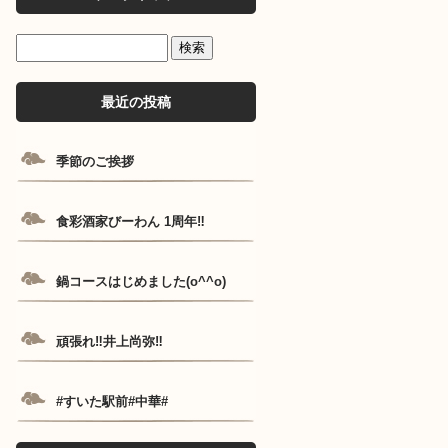
最近の投稿
季節のご挨拶
食彩酒家びーわん 1周年‼️
鍋コースはじめました(o^^o)
頑張れ‼️井上尚弥‼️
#すいた駅前#中華#