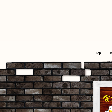
Top
C