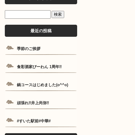
最近の投稿
季節のご挨拶
食彩酒家びーわん 1周年‼️
鍋コースはじめました(o^^o)
頑張れ‼️井上尚弥‼️
#すいた駅前#中華#