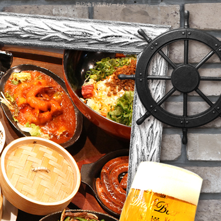
日記|食彩酒家びーわん