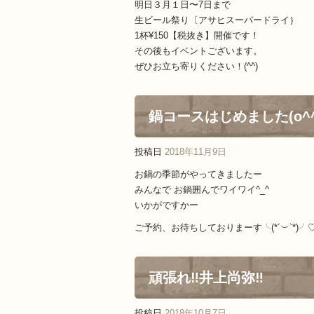
明日３月１日〜7日まで
生ビール祭り〔アサヒスーパードライ｝
1杯¥150【税抜き】開催です！
その後もイベントございます。
ぜひお立ち寄りください！(^^)
鍋コースはじめました(o^^
投稿日
2018年11月9日
お鍋の季節がやってきましたー
みんなで お鍋囲んでワイワイ^_^
いかがですかー
ご予約、お待ちしておりまーす╰(*´︶`*)╯
頑張れ‼️井上尚弥‼️
投稿日
2018年10月7日