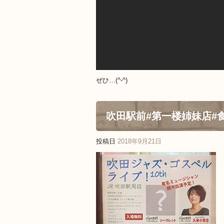
ぜひ…(^-^)
吹田駅前#第一楼姉妹店#
投稿日
2018年9月21日