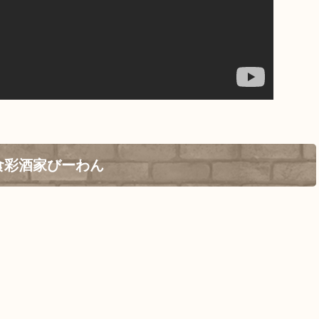
食彩酒家びーわん