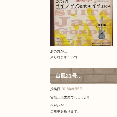
あの方が…
来られます！(^-^)
台風21号…
投稿日
2018年9月5日
皆様…大丈夫でしょうか⁇
ただただ
ご無事を祈ります。