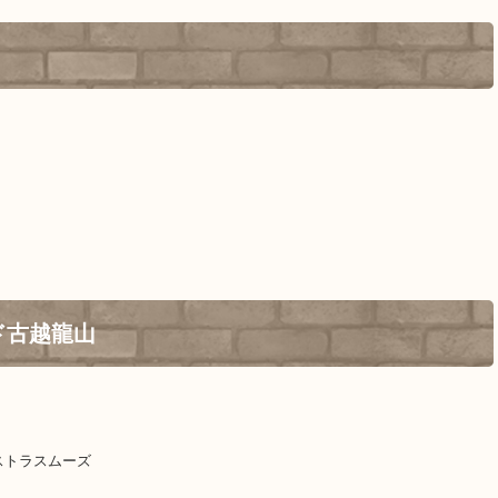
ド古越龍山
ストラスムーズ