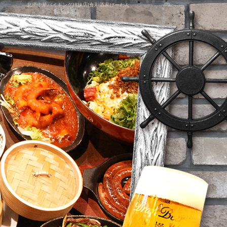
北摂中華バイキング姉妹店|食彩酒家びーわん