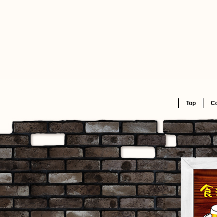
Top
C