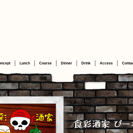
oncept
Lunch
Course
Dinner
Drink
Access
Conta