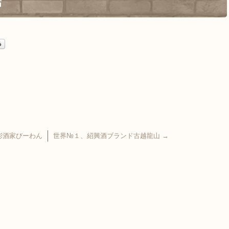
店
彩酒家びーわん
世界№１、紹興酒ブランド古越龍山
→