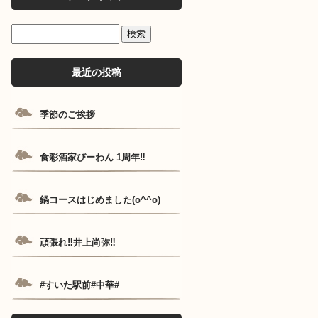
最近の投稿
季節のご挨拶
食彩酒家びーわん 1周年‼️
鍋コースはじめました(o^^o)
頑張れ‼️井上尚弥‼️
#すいた駅前#中華#