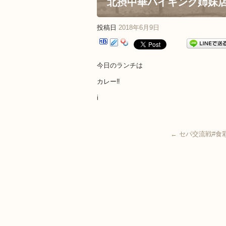
北摂中華バイキング姉妹
投稿日
2018年6月9日
今日のランチは
カレー‼️
i
←
セパ交流戦#食