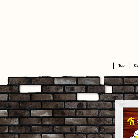
Top
C