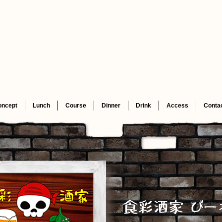
oncept
Lunch
Course
Dinner
Drink
Access
Conta