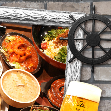
華バイキング第一楼姉妹店びーわんです|食彩酒家びーわん