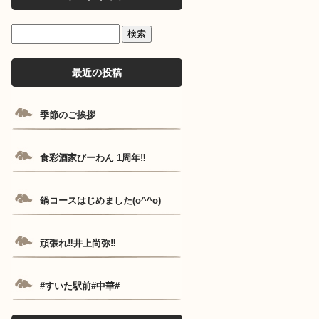
最近の投稿
季節のご挨拶
食彩酒家びーわん 1周年‼️
鍋コースはじめました(o^^o)
頑張れ‼️井上尚弥‼️
#すいた駅前#中華#